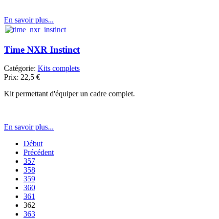
En savoir plus...
Time NXR Instinct
Catégorie:
Kits complets
Prix:
22,5
€
Kit permettant d'équiper un cadre complet.
En savoir plus...
Début
Précédent
357
358
359
360
361
362
363