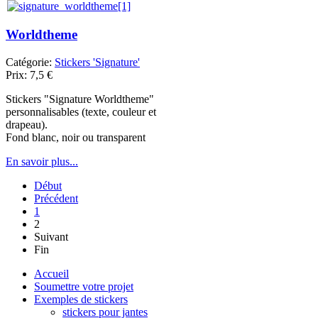
Worldtheme
Catégorie:
Stickers 'Signature'
Prix:
7,5
€
Stickers "Signature Worldtheme"
personnalisables (texte, couleur et
drapeau).
Fond blanc, noir ou transparent
En savoir plus...
Début
Précédent
1
2
Suivant
Fin
Accueil
Soumettre votre projet
Exemples de stickers
stickers pour jantes