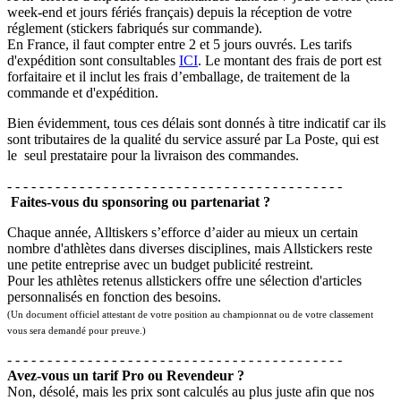
week-end et jours fériés français) depuis la réception de votre
réglement (stickers fabriqués sur commande).
En France, il faut compter entre 2 et 5 jours ouvrés. Les tarifs
d'expédition sont consultables
ICI
. Le montant des frais de port est
forfaitaire et il inclut les frais d’emballage, de traitement de la
commande et d'expédition.
Bien évidemment, tous ces délais sont donnés à titre indicatif car ils
sont tributaires de la qualité du service assuré par La Poste, qui est
le seul prestataire pour la livraison des commandes.
- - - - - - - - - - - - - - - - - - - - - - - - - - - - - - - - - - - - - - - - - -
Faites-vous du sponsoring ou partenariat ?
Chaque année, Alltiskers s’efforce d’aider au mieux un certain
nombre d'athlètes dans diverses disciplines, mais Allstickers reste
une petite entreprise avec un budget publicité restreint.
Pour les athlètes retenus allstickers offre une sélection d'articles
personnalisés en fonction des besoins.
(Un document officiel attestant de votre position au championnat ou de votre classement
vous sera demandé pour preuve.)
- - - - - - - - - - - - - - - - - - - - - - - - - - - - - - - - - - - - - - - - - -
Avez-vous un tarif Pro ou Revendeur ?
Non, désolé, mais les prix sont calculés au plus juste afin que nos