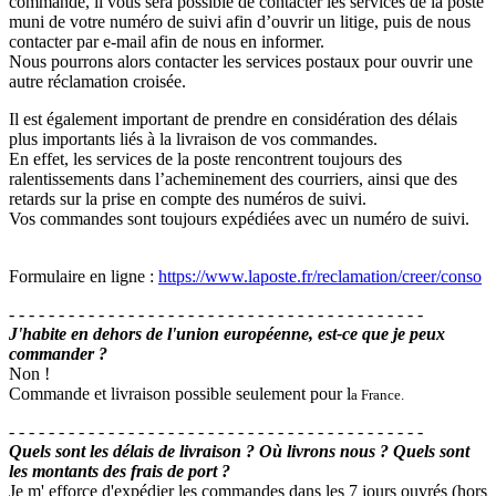
commande, il vous sera possible de contacter les services de la poste
muni de votre numéro de suivi afin d’ouvrir un litige, puis de nous
contacter par e-mail afin de nous en informer.
Nous pourrons alors contacter les services postaux pour ouvrir une
autre réclamation croisée.
Il est également important de prendre en considération des délais
plus importants liés à la livraison de vos commandes.
En effet, les services de la poste rencontrent toujours des
ralentissements dans l’acheminement des courriers, ainsi que des
retards sur la prise en compte des numéros de suivi.
Vos commandes sont toujours expédiées avec un numéro de suivi.
Formulaire en ligne :
https://www.laposte.fr/reclamation/creer/conso
- - - - - - - - - - - - - - - - - - - - - - - - - - - - - - - - - - - - - - - - - -
J'habite en dehors de l'union européenne, est-ce que je peux
commander ?
Non !
Commande et livraison possible seulement pour l
a
France.
- - - - - - - - - - - - - - - - - - - - - - - - - - - - - - - - - - - - - - - - - -
Quels sont les délais de livraison ? Où livrons nous ? Quels sont
les montants des frais de port ?
Je m' efforce d'expédier les commandes dans les 7 jours ouvrés (hors