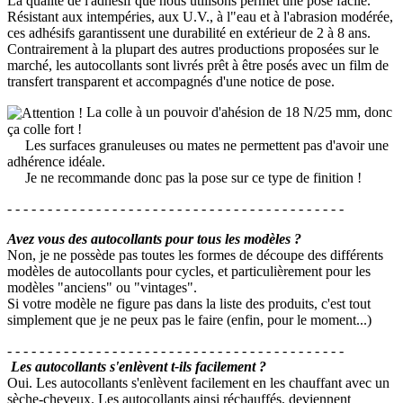
La qualité de l'adhésif que nous utilisons permet une pose facile.
Résistant aux intempéries, aux U.V., à l"eau et à l'abrasion modérée,
ces adhésifs garantissent une durabilité en extérieur de 2 à 8 ans.
Contrairement à la plupart des autres productions proposées sur le
marché, les autocollants sont livrés prêt à être posés avec un film de
transfert transparent et accompagnés d'une notice de pose.
La colle à un pouvoir d'ahésion de 18 N/25 mm, donc
ça colle fort !
Les surfaces granuleuses ou mates ne permettent pas d'avoir une
adhérence idéale.
Je ne recommande donc pas la pose sur ce type de finition !
- - - - - - - - - - - - - - - - - - - - - - - - - - - - - - - - - - - - - - - - - -
Avez vous des autocollants pour tous les modèles ?
Non, je ne possède pas toutes les formes de découpe des différents
modèles de autocollants pour cycles, et particulièrement pour les
modèles "anciens" ou "vintages".
Si votre modèle ne figure pas dans la liste des produits, c'est tout
simplement que je ne peux pas le faire (enfin, pour le moment...)
- - - - - - - - - - - - - - - - - - - - - - - - - - - - - - - - - - - - - - - - - -
Les autocollants s'enlèvent t-ils facilement ?
Oui. Les autocollants s'enlèvent facilement en les chauffant avec un
sèche-cheveux. Les autocollants ainsi réchauffés, deviennent