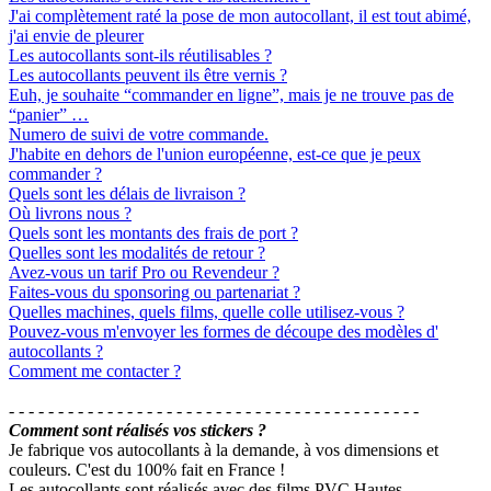
J'ai complètement raté la pose de mon autocollant, il est tout abimé,
j'ai envie de pleurer
Les autocollants sont-ils réutilisables ?
Les autocollants peuvent ils être vernis ?
Euh, je souhaite “commander en ligne”, mais je ne trouve pas de
“panier” …
Numero de suivi de votre commande.
J'habite en dehors de l'union européenne, est-ce que je peux
commander ?
Quels sont les délais de livraison ?
Où livrons nous ?
Quels sont les montants des frais de port ?
Quelles sont les modalités de retour ?
Avez-vous un tarif Pro ou Revendeur ?
Faites-vous du sponsoring ou partenariat ?
Quelles machines, quels films, quelle colle utilisez-vous ?
Pouvez-vous m'envoyer les formes de découpe des modèles d'
autocollants ?
Comment me contacter ?
- - - - - - - - - - - - - - - - - - - - - - - - - - - - - - - - - - - - - - - - - -
Comment sont réalisés vos stickers ?
Je fabrique vos autocollants à la demande, à vos dimensions et
couleurs. C'est du 100% fait en France !
Les autocollants sont réalisés avec des films PVC Hautes