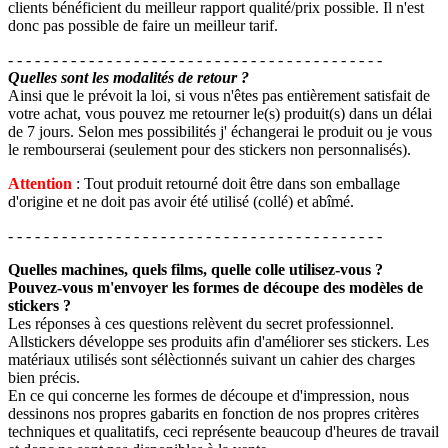
clients bénéficient du meilleur rapport qualité/prix possible. Il n'est
donc pas possible de faire un meilleur tarif.
- - - - - - - - - - - - - - - - - - - - - - - - - - - - - - - - - - - - - - - - - -
Quelles sont les modalités de retour ?
Ainsi que le prévoit la loi, si vous n'êtes pas entièrement satisfait de
votre achat, vous pouvez me retourner le(s) produit(s) dans un délai
de 7 jours. Selon mes possibilités j' échangerai le produit ou je vous
le rembourserai (seulement pour des stickers non personnalisés).
Attention
: Tout produit retourné doit être dans son emballage
d'origine et ne doit pas avoir été utilisé (collé) et abîmé.
- - - - - - - - - - - - - - - - - - - - - - - - - - - - - - - - - - - - - - - - - -
Quelles machines, quels films, quelle colle utilisez-vous ?
Pouvez-vous m'envoyer les formes de découpe des modèles de
stickers ?
Les réponses à ces questions relèvent du secret professionnel.
Allstickers développe ses produits afin d'améliorer ses stickers. Les
matériaux utilisés sont sélèctionnés suivant un cahier des charges
bien précis.
En ce qui concerne les formes de découpe et d'impression, nous
dessinons nos propres gabarits en fonction de nos propres critères
techniques et qualitatifs, ceci représente beaucoup d'heures de travail