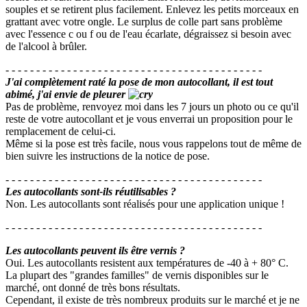
souples et se retirent plus facilement. Enlevez les petits morceaux en
grattant avec votre ongle. Le surplus de colle part sans problème
avec l'essence c ou f ou de l'eau écarlate, dégraissez si besoin avec
de l'alcool à brûler.
- - - - - - - - - - - - - - - - - - - - - - - - - - - - - - - - - - - - - - - - - -
J'ai complètement raté la pose de mon autocollant, il est tout
abimé, j'ai envie de pleurer
Pas de problème, renvoyez moi dans les 7 jours un photo ou ce qu'il
reste de votre autocollant et je vous enverrai un proposition pour le
remplacement de celui-ci.
Même si la pose est très facile, nous vous rappelons tout de même de
bien suivre les instructions de la notice de pose.
- - - - - - - - - - - - - - - - - - - - - - - - - - - - - - - - - - - - - - - - - -
Les autocollants sont-ils réutilisables ?
Non. Les autocollants sont réalisés pour une application unique !
- - - - - - - - - - - - - - - - - - - - - - - - - - - - - - - - - - - - - - - - - -
Les autocollants peuvent ils être vernis ?
Oui. Les autocollants resistent aux températures de -40 à + 80° C.
La plupart des "grandes familles" de vernis disponibles sur le
marché, ont donné de très bons résultats.
Cependant, il existe de très nombreux produits sur le marché et je ne