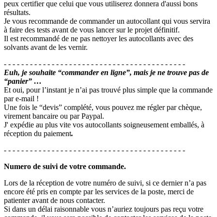
peux certifier que celui que vous utiliserez donnera d'aussi bons
résultats.
Je vous recommande de commander un autocollant qui vous servira
à faire des tests avant de vous lancer sur le projet définitif.
Il est recommandé de ne pas nettoyer les autocollants avec des
solvants avant de les vernir.
- - - - - - - - - - - - - - - - - - - - - - - - - - - - - - - - - - - - - - - - - -
Euh, je souhaite “commander en ligne”, mais je ne trouve pas de
“panier” …
Et oui, pour l’instant je n’ai pas trouvé plus simple que la commande
par e-mail !
Une fois le “devis” complété, vous pouvez me régler par chèque,
virement bancaire ou par Paypal.
J' expédie au plus vite vos autocollants soigneusement emballés, à
réception du paiement
.
- - - - - - - - - - - - - - - - - - - - - - - - - - - - - - - - - - - - - - - - - -
Numero de suivi de votre commande.
Lors de la réception de votre numéro de suivi, si ce dernier n’a pas
encore été pris en compte par les services de la poste, merci de
patienter avant de nous contacter.
Si dans un délai raisonnable vous n’auriez toujours pas reçu votre