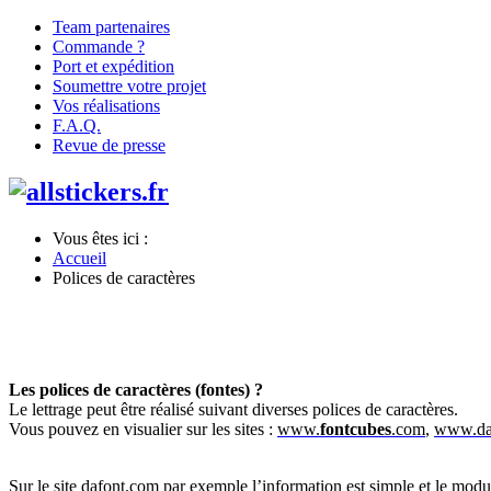
Team partenaires
Commande ?
Port et expédition
Soumettre votre projet
Vos réalisations
F.A.Q.
Revue de presse
Vous êtes ici :
Accueil
Polices de caractères
Les polices de caractères (fontes) ?
Le lettrage peut être réalisé suivant diverses polices de caractères.
Vous pouvez en visualier sur les sites :
www.
fontcubes
.com
,
www.daf
Sur le site dafont.com par exemple l’information est simple et le modu