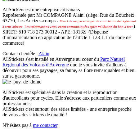
AllStickers est une entreprise artisanale
.
Représentée par: Mr COMPAGNE Alain. (siège: Rue du Boucheix,
63770, Les Ancizes-comps -
Merci de ne pas envoyer de courrier ou de règlement
)
à cette adresse. Les informations vous seront communiquées après validation du bon à tirer.
SIRET: 510 718 273 00012 - APE: 1813Z (Dispensé
d’immatriculation en application de l’article L 123-1-1 du code de
commerce)
Contact clientèle :
Alain
AllStickers s'est installé en Auvergne au coeur du
Parc Naturel
Régional des Volcans d'Auvergne
que je vous invite d'ailleurs à
découvrir pour ses paysages, sa faune, sa flore remarquables et bien-
sur sa gastronomie.
AllStickers est spécialisé dans la création et la reproduction
d'autocollants pour cycles. Elle s'adresse aux particuliers comme aux
professionnels.
AllStickers c'est surtout: des séries limitées - une entreprise proche
de vous - des stickers de qualité !
N'hésitez pas à
me contacter
.