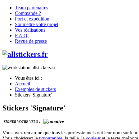
Team partenaires
Commande ?
Port et expédition
Soumettre votre projet
Vos réalisations
F.A.Q.
Revue de presse
Vous êtes ici :
Accueil
Exemples de stickers
Stickers 'Signature'
Stickers 'Signature'
SIGNER VOTRE VELO !
Vous avez remarqué que tous les professionnels ont leur nom sur leur c
Vous choisissez la
typographie
, la taille, la
couleur
et le texte (prénom