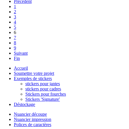
Précédent
1
2
3
4
5
6
7
8
9
Suivant
Fin
Accueil
Soumettre votre projet
Exemples de stickers
stickers pour jantes
stickers pour cadres
Stickers pour fourches
Stickers 'Signature'
Déstockage
Nuancier découpe
Nuancier impression
Polices de caractères