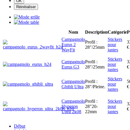
Nom
Description
Catégorie
P
Campagnolo
Stickers
Profil :
3
Eurus 2
pour
28"/25mm
€
WayFit
jantes
Stickers
Campagnolo
Profil :
3
pour
Eurus G3
28"/25mm
€
jantes
Stickers
Campagnolo
Profil :
5
pour
Ghibli Ultra
28"/Pleine.
€
jantes
Campagnolo
Profil :
Stickers
3
Hyperon
28"20-
pour
€
Ultra 2k08
22mm
jantes
Début