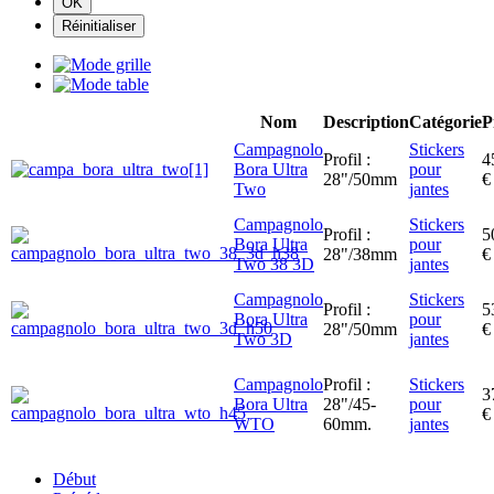
Nom
Description
Catégorie
P
Campagnolo
Stickers
Profil :
4
Bora Ultra
pour
28"/50mm
€
Two
jantes
Campagnolo
Stickers
Profil :
5
Bora Ultra
pour
28"/38mm
€
Two 38 3D
jantes
Campagnolo
Stickers
Profil :
5
Bora Ultra
pour
28"/50mm
€
Two 3D
jantes
Campagnolo
Profil :
Stickers
3
Bora Ultra
28"/45-
pour
€
WTO
60mm.
jantes
Début