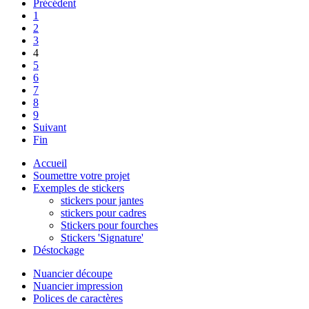
Précédent
1
2
3
4
5
6
7
8
9
Suivant
Fin
Accueil
Soumettre votre projet
Exemples de stickers
stickers pour jantes
stickers pour cadres
Stickers pour fourches
Stickers 'Signature'
Déstockage
Nuancier découpe
Nuancier impression
Polices de caractères