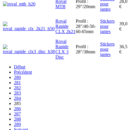
Roval
Profil :
28,0
pour
MTB
29"/20mm
€
jantes
Roval
Profil :
Stickers
39,0
Rapide
28"/40-50-
pour
€
CLX 2k21
60-65mm
jantes
Roval
Stickers
Rapide
Profil :
36,5
pour
CLX 3
28"/38mm
€
jantes
Disc
Début
Précédent
280
281
282
283
284
285
286
287
288
289
Suivant