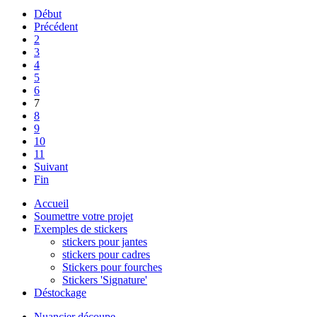
Début
Précédent
2
3
4
5
6
7
8
9
10
11
Suivant
Fin
Accueil
Soumettre votre projet
Exemples de stickers
stickers pour jantes
stickers pour cadres
Stickers pour fourches
Stickers 'Signature'
Déstockage
Nuancier découpe