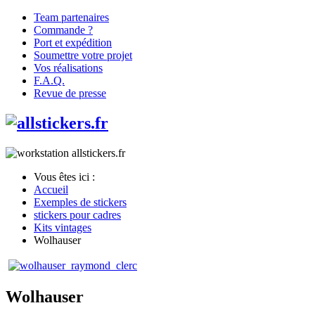
Team partenaires
Commande ?
Port et expédition
Soumettre votre projet
Vos réalisations
F.A.Q.
Revue de presse
Vous êtes ici :
Accueil
Exemples de stickers
stickers pour cadres
Kits vintages
Wolhauser
Wolhauser