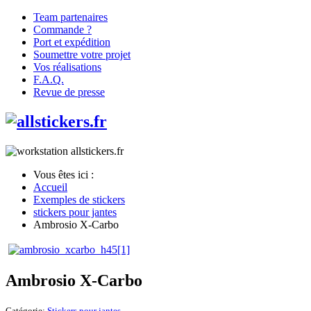
Team partenaires
Commande ?
Port et expédition
Soumettre votre projet
Vos réalisations
F.A.Q.
Revue de presse
Vous êtes ici :
Accueil
Exemples de stickers
stickers pour jantes
Ambrosio X-Carbo
Ambrosio X-Carbo
Catégorie:
Stickers pour jantes