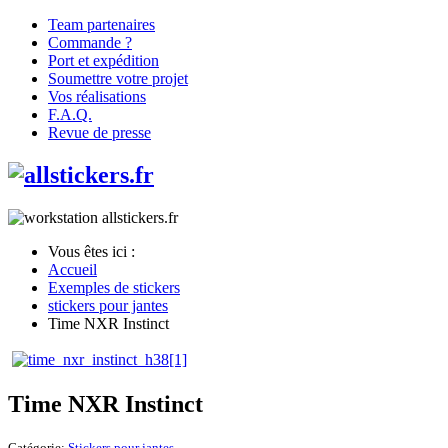
Team partenaires
Commande ?
Port et expédition
Soumettre votre projet
Vos réalisations
F.A.Q.
Revue de presse
Vous êtes ici :
Accueil
Exemples de stickers
stickers pour jantes
Time NXR Instinct
Time NXR Instinct
Catégorie:
Stickers pour jantes