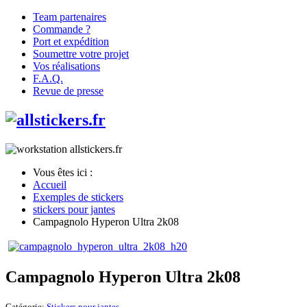
Team partenaires
Commande ?
Port et expédition
Soumettre votre projet
Vos réalisations
F.A.Q.
Revue de presse
Vous êtes ici :
Accueil
Exemples de stickers
stickers pour jantes
Campagnolo Hyperon Ultra 2k08
Campagnolo Hyperon Ultra 2k08
Catégorie:
Stickers pour jantes