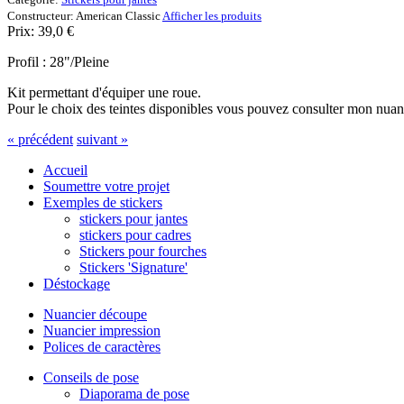
Constructeur:
American Classic
Afficher les produits
Prix:
39,0
€
Profil : 28"/Pleine
Kit permettant d'équiper une roue.
Pour le choix des teintes disponibles vous pouvez consulter mon nuan
« précédent
suivant »
Accueil
Soumettre votre projet
Exemples de stickers
stickers pour jantes
stickers pour cadres
Stickers pour fourches
Stickers 'Signature'
Déstockage
Nuancier découpe
Nuancier impression
Polices de caractères
Conseils de pose
Diaporama de pose