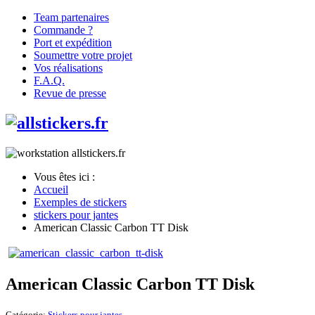
Team partenaires
Commande ?
Port et expédition
Soumettre votre projet
Vos réalisations
F.A.Q.
Revue de presse
Vous êtes ici :
Accueil
Exemples de stickers
stickers pour jantes
American Classic Carbon TT Disk
American Classic Carbon TT Disk
Catégorie:
Stickers pour jantes