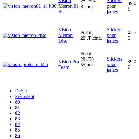
Vision
Stickers
28"/80-
39,0
Metron 81
pour
81mm
€
SL
jantes
Vision
Stickers
Profil :
42,5
Metron
pour
28"/Pleine.
€
Disc
jantes
Profil :
Stickers
28"/50-
Vision Pro
39,0
pour
55mm
Team
€
jantes
Début
Précédent
80
81
82
83
84
85
86