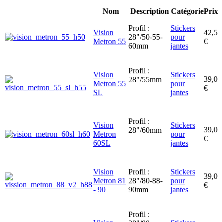
Nom
Description
Catégorie
Prix
Profil :
Stickers
Vision
42,5
28"/50-55-
pour
Metron 55
€
60mm
jantes
Profil :
Vision
Stickers
39,0
28"/55mm
Metron 55
pour
€
SL
jantes
Profil :
Vision
Stickers
39,0
28"/60mm
Metron
pour
€
60SL
jantes
Vision
Profil :
Stickers
39,0
Metron 81
28"/80-88-
pour
€
- 90
90mm
jantes
Profil :