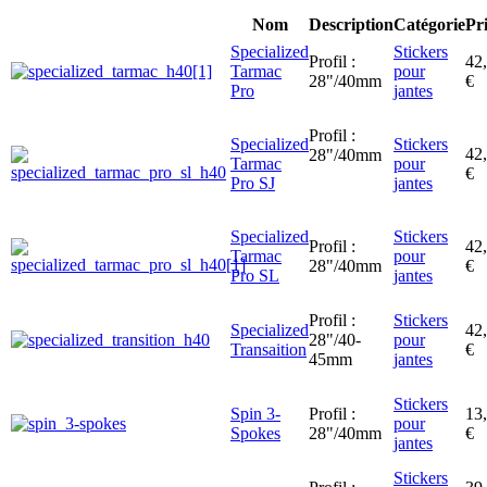
Nom
Description
Catégorie
Pr
Specialized
Stickers
Profil :
42
Tarmac
pour
28"/40mm
€
Pro
jantes
Profil :
Specialized
Stickers
42
28"/40mm
Tarmac
pour
€
Pro SJ
jantes
Specialized
Stickers
Profil :
42
Tarmac
pour
28"/40mm
€
Pro SL
jantes
Profil :
Stickers
Specialized
42
28"/40-
pour
Transaition
€
45mm
jantes
Stickers
Spin 3-
Profil :
13
pour
Spokes
28"/40mm
€
jantes
Stickers