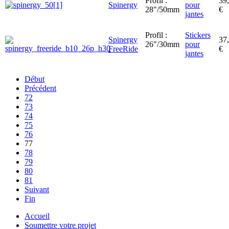
Profil :
39
Spinergy
pour
28"/50mm
€
jantes
Profil :
Stickers
Spinergy
37
26"/30mm
pour
FreeRide
€
jantes
Début
Précédent
72
73
74
75
76
77
78
79
80
81
Suivant
Fin
Accueil
Soumettre votre projet