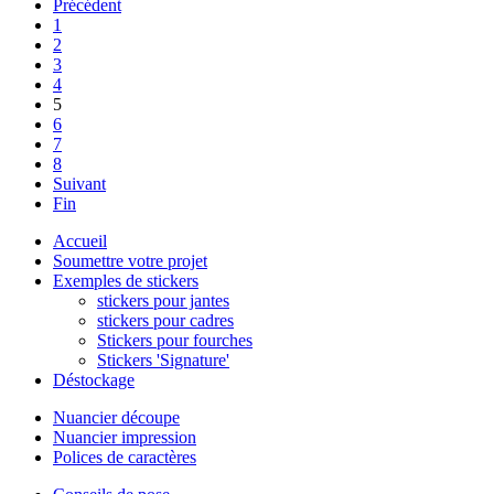
Précédent
1
2
3
4
5
6
7
8
Suivant
Fin
Accueil
Soumettre votre projet
Exemples de stickers
stickers pour jantes
stickers pour cadres
Stickers pour fourches
Stickers 'Signature'
Déstockage
Nuancier découpe
Nuancier impression
Polices de caractères