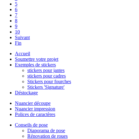
5
6
7
8
9
10
Suivant
Fin
Accueil
Soumettre votre projet
Exemples de stickers
stickers pour jantes
stickers pour cadres
Stickers pour fourches
Stickers 'Signature'
Déstockage
Nuancier découpe
Nuancier impression
Polices de caractères
Conseils de pose
Diaporama de pose
Rénovation de roues