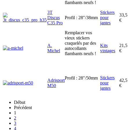
flambants neufs !
3T
Stickers
33,5
Discus
Profil : 28"/38mm
pour
€
C35 Pro
jantes
Remplacer vos
vieux stickers
craquelés par des
A.
Kits
21,5
autocollants
Michel
vintages
€
flambants neufs !
Stickers
Profil : 28"/50mm
Adrisport
42,5
pour
M50
€
jantes
Début
Précédent
1
2
3
4