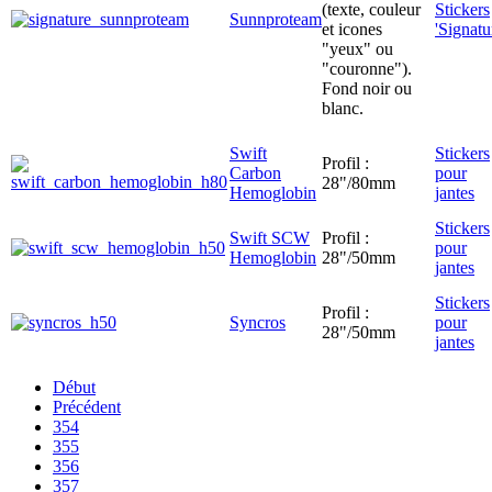
(texte, couleur
Stickers
Sunnproteam
et icones
'Signatu
"yeux" ou
"couronne").
Fond noir ou
blanc.
Swift
Stickers
Profil :
Carbon
pour
28"/80mm
Hemoglobin
jantes
Stickers
Swift SCW
Profil :
pour
Hemoglobin
28"/50mm
jantes
Stickers
Profil :
Syncros
pour
28"/50mm
jantes
Début
Précédent
354
355
356
357