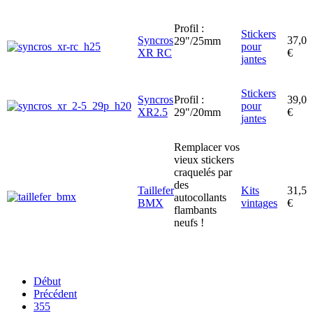
Profil :
Stickers
Syncros
37,0
29"/25mm
pour
XR RC
€
jantes
Stickers
Syncros
Profil :
39,0
pour
XR2.5
29"/20mm
€
jantes
Remplacer vos
vieux stickers
craquelés par
des
Taillefer
Kits
31,5
autocollants
BMX
vintages
€
flambants
neufs !
Début
Précédent
355