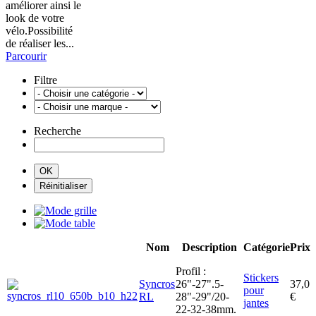
améliorer ainsi le
look de votre
vélo.Possibilité
de réaliser les...
Parcourir
Filtre
Recherche
Nom
Description
Catégorie
Prix
Profil :
Stickers
Syncros
26"-27".5-
37,0
pour
RL
28"-29"/20-
€
jantes
22-32-38mm.