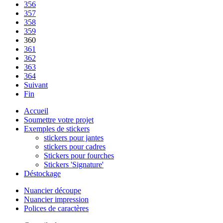
356
357
358
359
360
361
362
363
364
Suivant
Fin
Accueil
Soumettre votre projet
Exemples de stickers
stickers pour jantes
stickers pour cadres
Stickers pour fourches
Stickers 'Signature'
Déstockage
Nuancier découpe
Nuancier impression
Polices de caractères