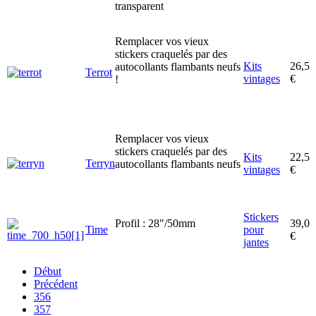
transparent
Remplacer vos vieux
stickers craquelés par des
Kits
26,5
autocollants flambants neufs
Terrot
vintages
€
!
Remplacer vos vieux
stickers craquelés par des
Kits
22,5
Terryn
autocollants flambants neufs
vintages
€
Stickers
Profil : 28"/50mm
39,0
Time
pour
€
jantes
Début
Précédent
356
357