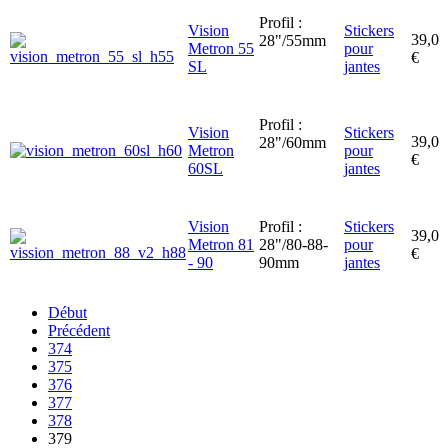
Profil :
Vision
Stickers
39,0
28"/55mm
Metron 55
pour
€
SL
jantes
Profil :
Vision
Stickers
39,0
28"/60mm
Metron
pour
€
60SL
jantes
Vision
Profil :
Stickers
39,0
Metron 81
28"/80-88-
pour
€
- 90
90mm
jantes
Début
Précédent
374
375
376
377
378
379