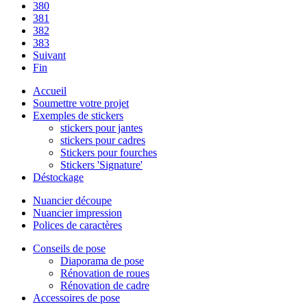
380
381
382
383
Suivant
Fin
Accueil
Soumettre votre projet
Exemples de stickers
stickers pour jantes
stickers pour cadres
Stickers pour fourches
Stickers 'Signature'
Déstockage
Nuancier découpe
Nuancier impression
Polices de caractères
Conseils de pose
Diaporama de pose
Rénovation de roues
Rénovation de cadre
Accessoires de pose