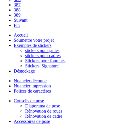
387
388
389
Suivant
Fin
Accueil
Soumettre votre projet
Exemples de stickers
stickers pour jantes
stickers pour cadres
Stickers pour fourches
Stickers 'Signature'
Déstockage
Nuancier découpe
Nuancier impression
Polices de caractères
Conseils de pose
Diaporama de pose
Rénovation de roues
Rénovation de cadre
Accessoires de pose