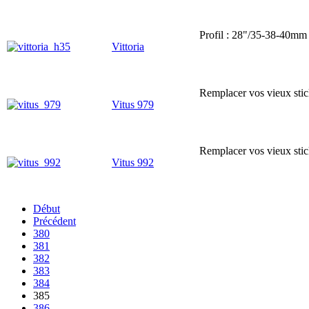
Profil : 28"/35-38-40mm
Vittoria
Remplacer vos vieux stick
Vitus 979
Remplacer vos vieux stick
Vitus 992
Début
Précédent
380
381
382
383
384
385
386