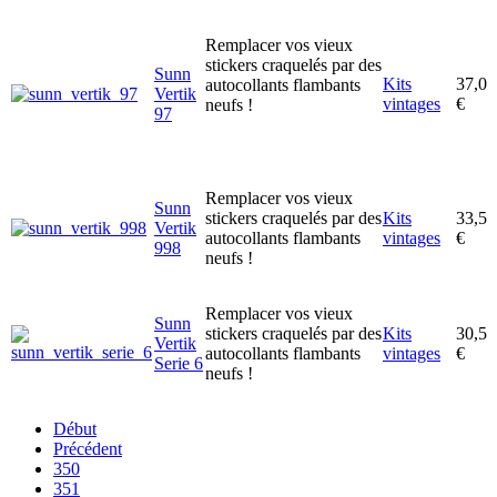
Remplacer vos vieux
stickers craquelés par des
Sunn
Kits
37,0
autocollants flambants
Vertik
vintages
€
neufs !
97
Remplacer vos vieux
Sunn
stickers craquelés par des
Kits
33,5
Vertik
autocollants flambants
vintages
€
998
neufs !
Remplacer vos vieux
Sunn
stickers craquelés par des
Kits
30,5
Vertik
autocollants flambants
vintages
€
Serie 6
neufs !
Début
Précédent
350
351