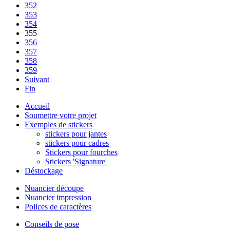
352
353
354
355
356
357
358
359
Suivant
Fin
Accueil
Soumettre votre projet
Exemples de stickers
stickers pour jantes
stickers pour cadres
Stickers pour fourches
Stickers 'Signature'
Déstockage
Nuancier découpe
Nuancier impression
Polices de caractères
Conseils de pose