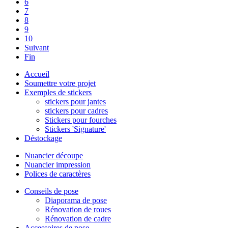
6
7
8
9
10
Suivant
Fin
Accueil
Soumettre votre projet
Exemples de stickers
stickers pour jantes
stickers pour cadres
Stickers pour fourches
Stickers 'Signature'
Déstockage
Nuancier découpe
Nuancier impression
Polices de caractères
Conseils de pose
Diaporama de pose
Rénovation de roues
Rénovation de cadre
Accessoires de pose