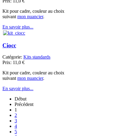
Prix:
11,0
€
Kit pour cadre, couleur au choix
suivant
mon nuancier
.
En savoir plus...
Ciocc
Catégorie:
Kits standards
Prix:
11,0
€
Kit pour cadre, couleur au choix
suivant
mon nuancier
.
En savoir plus...
Début
Précédent
1
2
3
4
5