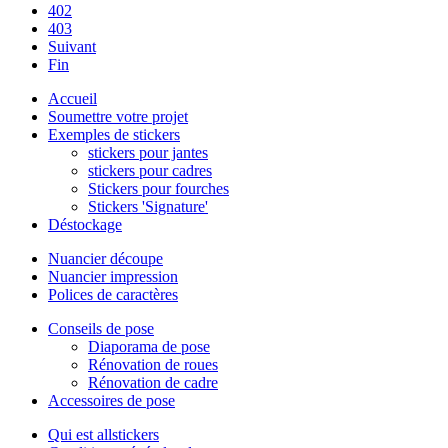
402
403
Suivant
Fin
Accueil
Soumettre votre projet
Exemples de stickers
stickers pour jantes
stickers pour cadres
Stickers pour fourches
Stickers 'Signature'
Déstockage
Nuancier découpe
Nuancier impression
Polices de caractères
Conseils de pose
Diaporama de pose
Rénovation de roues
Rénovation de cadre
Accessoires de pose
Qui est allstickers