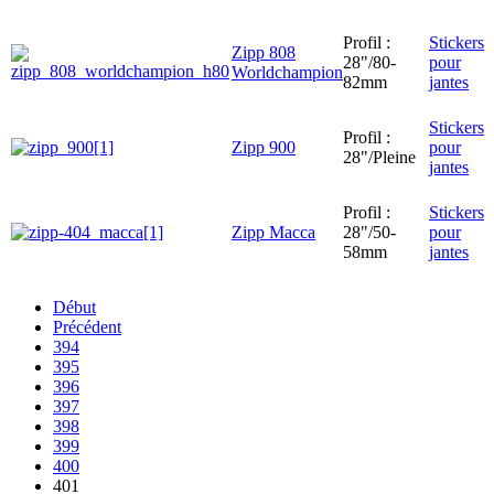
Profil :
Stickers
Zipp 808
28"/80-
pour
Worldchampion
82mm
jantes
Stickers
Profil :
Zipp 900
pour
28"/Pleine
jantes
Profil :
Stickers
Zipp Macca
28"/50-
pour
58mm
jantes
Début
Précédent
394
395
396
397
398
399
400
401