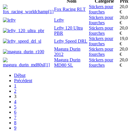
Nom
Catégorie
Prix
Stickers pour
20,0
Fox Racing RLT
fourches
€
Stickers pour
20,0
Lefty
fourches
€
Lefty 120 Ultra
Stickers pour
20,0
PBR
fourches
€
Stickers pour
19,0
Lefty Speed DRL
fourches
€
Magura Durin
Stickers pour
20,0
2012
fourches
€
Magura Durin
Stickers pour
20,0
MD80 SL
fourches
€
Début
Précédent
1
2
3
4
5
6
7
8
9