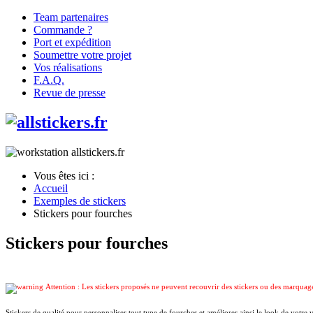
Team partenaires
Commande ?
Port et expédition
Soumettre votre projet
Vos réalisations
F.A.Q.
Revue de presse
Vous êtes ici :
Accueil
Exemples de stickers
Stickers pour fourches
Stickers pour fourches
Attention : Les stickers proposés ne peuvent recouvrir des stickers ou des marquages
Stickers de qualité pour personnaliser tout type de fourches et améliorer ainsi le look de votre 