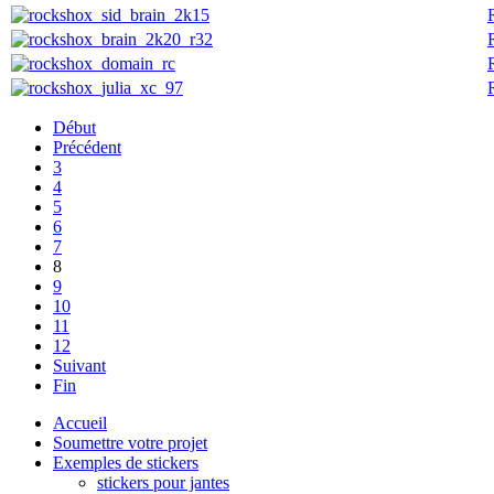
Début
Précédent
3
4
5
6
7
8
9
10
11
12
Suivant
Fin
Accueil
Soumettre votre projet
Exemples de stickers
stickers pour jantes