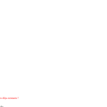
 déja existants !
vélo.