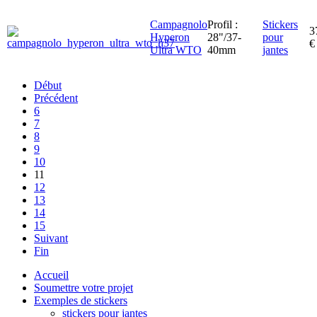
Campagnolo
Profil :
Stickers
3
Hyperon
28"/37-
pour
€
Ultra WTO
40mm
jantes
Début
Précédent
6
7
8
9
10
11
12
13
14
15
Suivant
Fin
Accueil
Soumettre votre projet
Exemples de stickers
stickers pour jantes