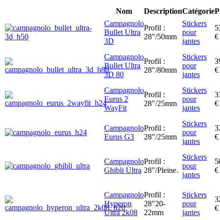
Nom
Description
Catégorie
P
Campagnolo
Stickers
Profil :
5
Bullet Ultra
pour
28"/50mm
€
3D
jantes
Campagnolo
Stickers
Profil :
3
Bullet Ultra
pour
28"/80mm
€
3D 80
jantes
Campagnolo
Stickers
Profil :
3
Eurus 2
pour
28"/25mm
€
WayFit
jantes
Stickers
Campagnolo
Profil :
3
pour
Eurus G3
28"/25mm
€
jantes
Stickers
Campagnolo
Profil :
5
pour
Ghibli Ultra
28"/Pleine.
€
jantes
Campagnolo
Profil :
Stickers
3
Hyperon
28"20-
pour
€
Ultra 2k08
22mm
jantes