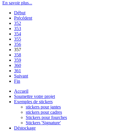
En savoir plus...
Début
Précédent
352
353
354
355
356
357
358
359
360
361
Suivant
Fin
Accueil
Soumettre votre projet
Exemples de stickers
stickers pour jantes
stickers pour cadres
Stickers pour fourches
Stickers 'Signature'
Déstockage