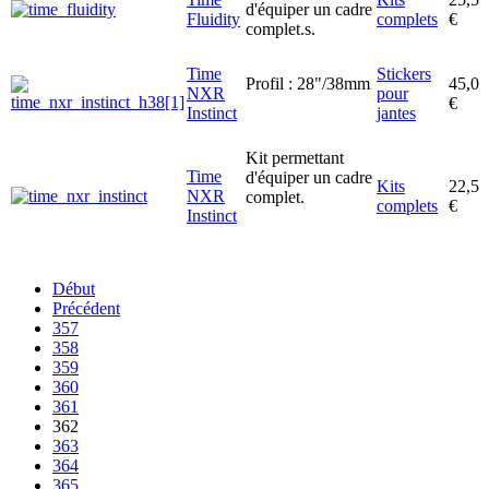
d'équiper un cadre
Fluidity
complets
€
complet.s.
Time
Stickers
Profil : 28"/38mm
45,0
NXR
pour
€
Instinct
jantes
Kit permettant
Time
d'équiper un cadre
Kits
22,5
NXR
complet.
complets
€
Instinct
Début
Précédent
357
358
359
360
361
362
363
364
365