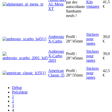
Kits
41,5
par des
AL Mega
vintages
€
autocollants
XT
flambants
neufs !
Stickers
Ambrosio
Profil :
39,0
pour
X-Carbo
28"/45mm
€
jantes
Ambrosio
Stickers
Profil :
39,0
X-Carbo
pour
28"/45mm
€
2k01
jantes
Stickers
American
Profil :
42,5
pour
Classic 35
28"/35mm
€
jantes
Début
Précédent
1
2
3
4