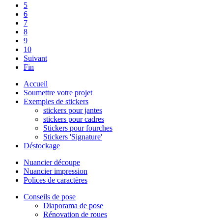
5
6
7
8
9
10
Suivant
Fin
Accueil
Soumettre votre projet
Exemples de stickers
stickers pour jantes
stickers pour cadres
Stickers pour fourches
Stickers 'Signature'
Déstockage
Nuancier découpe
Nuancier impression
Polices de caractères
Conseils de pose
Diaporama de pose
Rénovation de roues