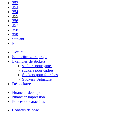
352
353
354
355
356
357
358
359
Suivant
Fin
Accueil
Soumettre votre projet
Exemples de stickers
stickers pour jantes
stickers pour cadres
Stickers pour fourches
Stickers 'Signature'
Déstockage
Nuancier découpe
Nuancier impression
Polices de caractères
Conseils de pose