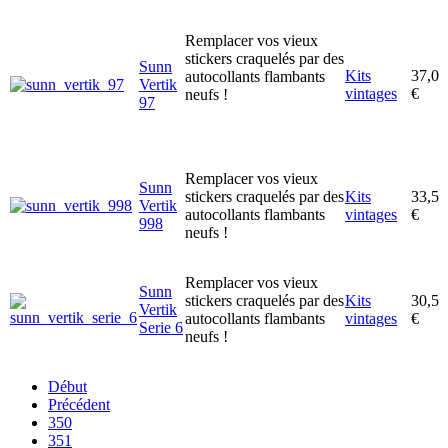
Remplacer vos vieux
stickers craquelés par des
Sunn
Kits
37,0
autocollants flambants
Vertik
vintages
€
neufs !
97
Remplacer vos vieux
Sunn
stickers craquelés par des
Kits
33,5
Vertik
autocollants flambants
vintages
€
998
neufs !
Remplacer vos vieux
Sunn
stickers craquelés par des
Kits
30,5
Vertik
autocollants flambants
vintages
€
Serie 6
neufs !
Début
Précédent
350
351