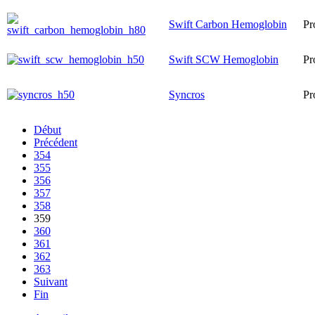
Swift Carbon Hemoglobin
Pr
Swift SCW Hemoglobin
Pr
Syncros
Pr
Début
Précédent
354
355
356
357
358
359
360
361
362
363
Suivant
Fin