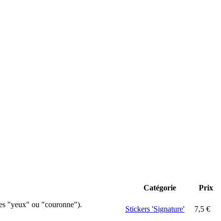
Catégorie
Prix
nes "yeux" ou "couronne").
Stickers 'Signature'
7,5
€